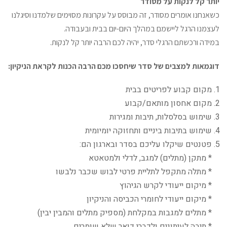
יותר קל לנקות על מסודר
כשאנחנו אומרים מסודר, זה מבוסס על עקרונות מסוימים שלמדנו וסיגלנו
לעצמנו הרגל ליישמם במהלך היום-יום בבית ובעבודה.
במידה ורכשתם הרגלי סדר, יהיה לכם הרבה יותר קל לנקות.
דוגמאות למצבים של סדר שיחסכו מכם הרבה הכנות לקראת הניקיון:
מקום קבוע לפריטים בבית
מקום אחסון מותאם/קבוע
שימוש בסלסלות, תיבות ומגירות
שימוש בתיבות ביניים ותחזוקה יומיומית
פטנטים שיקלו עליכם בסדר ובארגון הם:
* מתקן (מתלים) למגב, לדלי ולמטאטא
* מתלה מתקפל לתליית פרטי לבוש שכבר נלבשו
* מיקום ייעודי לקרש הגיהוץ
* מיקום ייעודי לחומרי הכביסה והניקיון
* מתלים למגבות במקלחת (מספיק מתלים והמבין יבין)
* תיבה לעיתונים ולדברי דואר שלא שומרים